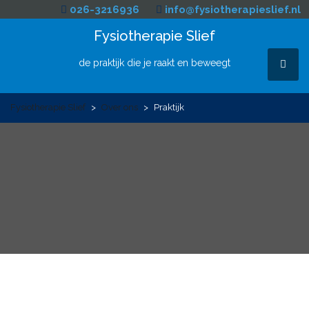
Skip
026-3216936
info@fysiotherapieslief.nl
to
Fysiotherapie Slief
content
de praktijk die je raakt en beweegt
MEN
Fysiotherapie Slief
>
Over ons
>
Praktijk