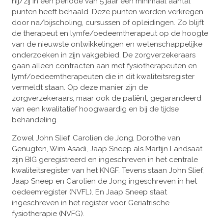
hij/zij in een periode van 5 jaar een minimaal aantal
punten heeft behaald. Deze punten worden verkregen
door na/bijscholing, cursussen of opleidingen. Zo blijft
de therapeut en lymfe/oedeemtherapeut op de hoogte
van de nieuwste ontwikkelingen en wetenschappelijke
onderzoeken in zijn vakgebied. De zorgverzekeraars
gaan alleen contracten aan met fysiotherapeuten en
lymf/oedeemtherapeuten die in dit kwaliteitsregister
vermeldt staan. Op deze manier zijn de
zorgverzekeraars, maar ook de patiënt, gegarandeerd
van een kwalitatief hoogwaardig en bij de tijdse
behandeling.
Zowel John Slief, Carolien de Jong, Dorothe van
Genugten, Wim Asadi, Jaap Sneep als Martijn Landsaat
zijn BIG geregistreerd en ingeschreven in het centrale
kwaliteitsregister van het KNGF. Tevens staan John Slief,
Jaap Sneep en Carolien de Jong ingeschreven in het
oedeemregister (NVFL). En Jaap Sneep staat
ingeschreven in het register voor Geriatrische
fysiotherapie (NVFG).