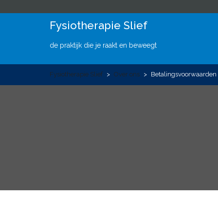
Skip
to
Fysiotherapie Slief
content
de praktijk die je raakt en beweegt
Fysiotherapie Slief
>
Over ons
>
Betalingsvoorwaarden