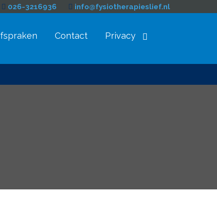
026-3216936
info@fysiotherapieslief.nl
fspraken
Contact
Privacy