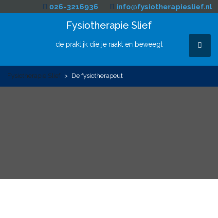
Skip
026-3216936
info@fysiotherapieslief.nl
to
Fysiotherapie Slief
content
de praktijk die je raakt en beweegt
MEN
Fysiotherapie Slief
>
De fysiotherapeut